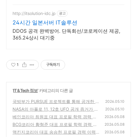
http://itsolution-idc.jp
광고
24시간 일본서버 IT솔루션
DDOS 공격 완벽방어. 단독회선/코로케이션 제공,
365.24상시 대기중
1
구독하기
'
IT & Tech 정보
' 카테고리의 다른 글
국방부가 PURSUE 프로젝트를 통해 공개한 아
2026.05.10
폴로 17호(1972년 미션)의 공식 교신 녹취록
NASA의 아폴로 11, 12호 UFO 공개 증거가 결
2026.05.10
전문
정적인 이유 : 이제 풍선이나 드론 드립은 통하
(0)
베인코리아 최원표 대표 프로필 학력 경력 이
2026.05.08
지 않는다!
력 등
(0)
BCG코리아 황형준 대표 프로필 학력 경력 이
(0)
2026.05.08
력 등
맥킨지코리아 대표 송승헌 프로필 경력 이력
(0)
2026.05.08