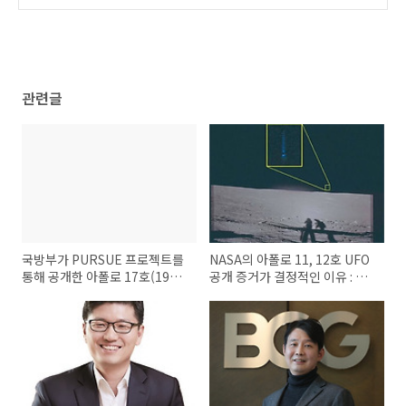
등
(0)
관련글
국방부가 PURSUE 프로젝트를
NASA의 아폴로 11, 12호 UFO
통해 공개한 아폴로 17호(1972
공개 증거가 결정적인 이유 : 이
년 미션)의 공식 교신 녹취록 전
제 풍선이나 드론 드립은 통하지
문
않는다!