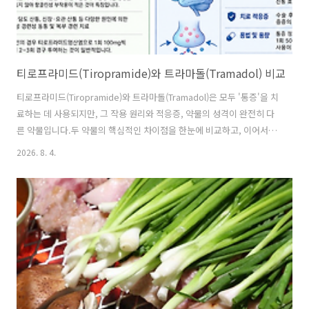
티로프라미드(Tiropramide)와 트라마돌(Tramadol) 비교
티로프라미드(Tiropramide)와 트라마돌(Tramadol)은 모두 '통증'을 치
료하는 데 사용되지만, 그 작용 원리와 적응증, 약물의 성격이 완전히 다
른 약물입니다.두 약물의 핵심적인 차이점을 한눈에 비교하고, 이어서 각
각에 대한 상세 정보를 정리해 드립니다.💊 티로프라미드 vs. 트라마돌:
2026. 8. 4.
한눈에 비교구분 티로프라미드 (Tiropramide) 트라마돌 (Tramadol)약
물 분류 진경제 (Antispasmodic) 오피오이드(마약성) 진통제 (Opioid
analgesic)주요 작용 기전 평활근 세포 내 cAMP 증가 및 칼슘 농도 조절
을 통한 근육 이완 µ-오피오이드 수용체 직접 작용 + 세로토닌/노르에피
네프린 재흡수 억제 (이중 기전)주 치료 대상 경련성 통증 (복부 산통, 담
석증, 신장 요..