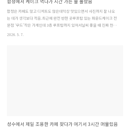
합정에서 케이크 먹다가 시간 가는 줄 몰랐음
합정은 카페도 많고 디저트도 많은데막상 맛있으면서 사진까지 잘 나오
는 데가 생각보다 적음.최근에 완전 반한 곳루프탑 있는 파운드케이크 전
문점 ‘무드’작은 가게인데 3층 루프탑까지 있어서날씨 좋을 때 진짜 천국
임 ☀️여기 시그니처는 바질 레몬 파운드랑 초코 바나나 파운드.파운드치
2026. 5. 7.
고 이렇게 촉촉하고 진한 맛은 처음이었음.특히 레몬 파운드는 한 입 먹
자마자 “와..” 소리 나옴.커피랑 조합도 미쳤고, 플레인 요거트 올려 먹으
면 더 맛있음.좌석도 다양하고, 2층은 좀 더 아늑하고루프탑은 사진 찍기
좋음.친구 생일이라 케이크 포장해갔는데 포장도 예쁘게 해주셔서 감동.
합정에서 디저트 먹고 싶을 때“그냥 여기 가자” 하고 바로 정해지는 곳
됨.달지 않고, 은은하고, 예쁘고, 맛있고요즘 제 최애 디저트 스팟입니다
🍰..
성수에서 제일 조용한 카페 찾다가 여기서 3시간 머물렀음