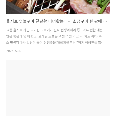
을지로 숯불구이 끝판왕 다녀왔는데… 소금구이 한 판에 소주 순삭 이유
요즘 을지로 가면 고기집 고르기가 진짜 전쟁이더라 😇 너무 힙한 데는
맛은 좋은데 양 아쉽고, 오래된 노포는 위생 걱정 되고… 지도 확대-축
소 반복하다가 발견한 곳이 산청숯불가든!외관부터 “여기 직장인들 많이
오겠네” 느낌인데, 막상 들어가보니 회식팀, 커플, 친구 모임 다 섞여서
2026. 5. 8.
다양했다. 이런 데가 오래가는 집이구나 싶음.을지로 산청숯불가든은 딱
고기에 집중하는 스타일. 재래식 소금구이로 묵직한 숯향이 미쳤음. 불
판 올라가자마자 고기 나오는데 냄새부터 반칙 🔥솔직히 을지로 고기집
많이 가봤는데 여기 미박처럼 초벌 잡아주고, 고기 질도 두툼하고 육즙
팡팡. 한 점 먹고 “오늘 퇴근 늦겠다” 모드 온 ㅋㅋㅋ퇴근 후 사람들 얼
굴 풀려있고, 밖은 노가리 골목 느낌, 안은 고기 익는 소리 가득. 그 분위
기..