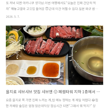
또 저녁 되면 야키니쿠 생각남.이번 여행에서도“오늘은 진짜 간단히 먹
자” 해놓고결국 고깃집 들어감 😇근데 이건 어쩔 수 없다.일본 와규 냄새
맡으면 그냥 끝이다.이번에 간 곳은야키니쿠 기온 하카타점.하카타 근처
2026. 5. 7.
에서 걸어갈 수 있는 위치라접근성도 괜찮았고지나가는데 외관부터 뭔
가 느낌 있었다.빨간 간판 딱 보이는데“아 여기 맛집 느낌인데?” 싶음.괜
히 현지인들 들어가는 집 따라 들어가고 싶은 그런 분위기 😌밖에서 볼
땐 조용한데 안은 꽤 꽉 차 있었다 😳처음엔 되게 차분한 느낌이었다.근
데 들어가니까이미 테이블 거의 다 차 있음.관광객도 있었는데현지 직장
인 느낌 손님들도 꽤 보였다.이런 집 괜히 기대하게 된다.막 엄청 화려한
느낌은 아..
을지로 샤브샤브 맛집 샤브앤 🙂 페럼타워 지하 1층에서 든든하게 먹고 온 후기
요즘 을지로 쪽 가면 진짜 느끼는 게,밥 메뉴 정하는 게 제일 어렵다 😂힙
한 카페랑 술집은 엄청 많은데막상 점심시간 되면“그래서 뭐 먹지?” 상