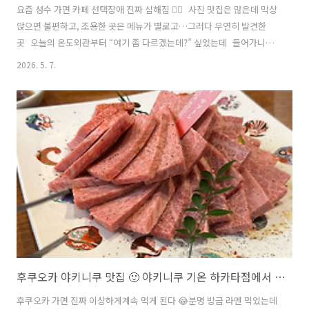
요즘 성수 가면 카페 선택장애 진짜 심해짐 😵‍💫 사진 맛집은 많은데 막상
앉으면 불편하고, 조용한 곳은 메뉴가 별로고…그러다 우연히 발견한
곳 오늘의 온도외관부터 “여기 좀 다르겠는데?” 싶었는데 들어가니까
창문 엄청 크고 자연광 미쳤고, 의자도 진짜 편함. 성수 특유의 힙함 + 오
2026. 5. 7.
래 앉아 있고 싶은 따뜻함이 공존하는 느낌?여기는 커피도 맛있지만, 진
짜 미친 건 브런치임. 아보카도 토스트는 기본이고, 특히 트러플 버섯 리
소토 먹고 감탄함. 양도 푸짐해서 카페에서 점심 해결하고 싶을 때 완벽.
개인적으로 제일 좋았던 건 노트북 작업하는 사람, 책 읽는 사람, 수다
떠는 사람 모두 공존하는데 전혀 시끄럽지 않음. BGM도 적당하고, 좌석
간격도 여유로움.창가 자리 잡으면 성수 거리 내려다보면서 시간 가는..
후쿠오카 야키니쿠 맛집 🙂 야키니쿠 기온 하카타점에서 사가규 먹고 온 후기
후쿠오카 가면 진짜 이상하게계속 먹게 된다 😂분명 방금 라멘 먹었는데