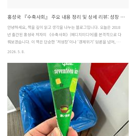
홍성국 『수축사회』 주요 내용 정리 및 상세 리뷰: 성장 신화를 버려야 미래가 보인다
안녕하세요, 책을 깊이 읽고 생각을 나누는 블로그입니다. 오늘은 2018
년 출간된 홍성국 저자의 《수축사회》(메디치미디어)를 본격적으로 다
뤄보겠습니다. 이 책은 단순한 ‘저성장’이나 ‘경제위기’ 담론을 넘어, 인
류 역사상 처음으로 ‘팽창사회’에서 ‘수축사회’로의 구조적 전환을 진단
2026. 5. 8.
한 충격적인 미래학 서적입니다. 저자 홍성국(전 미래에셋대우 사장, 현
더불어민주당 의원)은 증권사 애널리스트·CEO 출신으로, 방대한 자료와
현장 경험을 바탕으로 세계와 한국 사회의 근본적 변화를 날카롭게 분석
합니다.책은 출간 당시 “충격의 예언서”로 불리며 큰 화제를 모았고,
2023년에는 《수축사회 2.0: 닫힌 세계와 생존 게임》으로 후속편이 나
왔습니다. 2026년 현재, 저출산·고령화, AI·4차 산업혁명 가속, 미중 ..