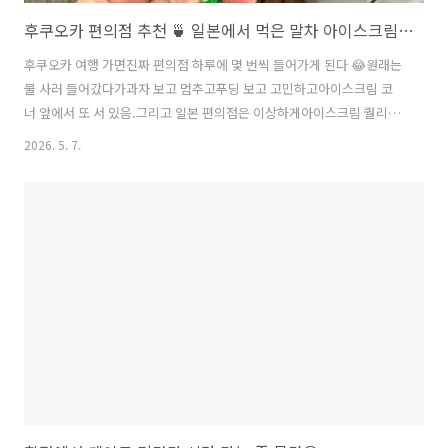
후쿠오카 편의점 추천 🍵 일본에서 먹은 말차 아이스크림 중 제일 기억남
후쿠오카 여행 가면진짜 편의점 하루에 몇 번씩 들어가게 된다 😂원래는
물 사러 들어갔다가과자 보고 멈추고푸딩 보고 고민하고아이스크림 코
너 앞에서 또 서 있음.그리고 일본 편의점은 이상하게아이스크림 퀄리티
가 너무 좋다.한국에서는 그냥 지나갈 스타일인데일본 가면 꼭 하나씩 집
2026. 5. 7.
게 됨 😌이번에 먹은 건글리코 seventeen ice 말차맛.솔직히 처음엔 패
키지 색깔 때문에 집었다ㅋㅋㅋ초록색인데 뭔가“나 진짜 말차다” 느낌
엄청 남 🍵⸻일본 말차 아이스크림 특유의 진함이 있음 😳한입 먹자
마자 느낀 건“오 생각보다 진한데?” 였다.보통 말차 아이스크림이라고
해도약간 달기만 한 경우 있는데이건 진짜 말차 맛이 꽤 진하게 올라온
다.약간 쌉싸름한 느낌도 있고끝맛이 깔끔함.그래서 더 계속 먹게 됨.특
히 일본 말차 ..