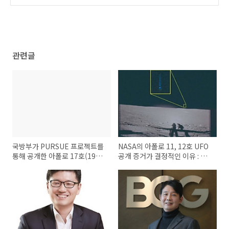
등
(0)
관련글
국방부가 PURSUE 프로젝트를
NASA의 아폴로 11, 12호 UFO
통해 공개한 아폴로 17호(1972
공개 증거가 결정적인 이유 : 이
년 미션)의 공식 교신 녹취록 전
제 풍선이나 드론 드립은 통하지
문
않는다!