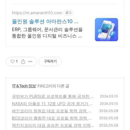
https://m.amaranth10.com
광고
올인원 솔루션 아마란스10 디
지털 비즈니스 플랫폼
ERP, 그룹웨어, 문서관리 솔루션을
통합한 올인원 디지털 비즈니스 플
랫폼
1
구독하기
'
IT & Tech 정보
' 카테고리의 다른 글
국방부가 PURSUE 프로젝트를 통해 공개한 아
2026.05.10
폴로 17호(1972년 미션)의 공식 교신 녹취록
NASA의 아폴로 11, 12호 UFO 공개 증거가 결
2026.05.10
전문
정적인 이유 : 이제 풍선이나 드론 드립은 통하
(0)
베인코리아 최원표 대표 프로필 학력 경력 이
2026.05.08
지 않는다!
력 등
(0)
BCG코리아 황형준 대표 프로필 학력 경력 이
(0)
2026.05.08
력 등
맥킨지코리아 대표 송승헌 프로필 경력 이력
(0)
2026.05.08