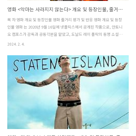
영화 <악마는 사라지지 않는다> 개요 및 등장인물, 줄거리, 평가 및 반응
목 차 영화 개요 및 등장인물 영화 줄거리 평가 및 반응 영화 개요 및 등장
인물 영화 는 2020년 9월 16일에 넷플릭스에서 공개된 작품으로, 안토니
오 캠포스가 감독과 공동각본을 맡았고, 도날드 레이 폴락의 동명 소설이
영화의 원작입니다. 영화의 제목은 '항상 악마가 있을 것이다'라는 뜻이
2024. 2. 4.
며, 영어 제목은 The Devil All the Time입니다. 주요 등장인물은 다음
과 같습니다. 아빈 러셀(톰 홀랜드): 전쟁에서 돌아온 아버지와 암으로 죽
은 어머니를 잃은 소년으로, 할머니와 함께 자신의 사촌 리노라를 키웁니
다. 그는 자신의 가족을 지키기 위해 무자비한 세상과 맞서게 됩니다. 윌
라드 러셀(빌 스카스가드): 아빈의 아버지로, 태평양 전쟁에서 귀환한 참
전 군인입니다. 그는 자신의 동료가 십자가에 못 ..