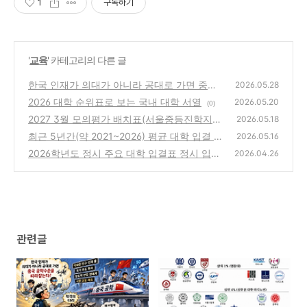
1
구독하기
'
교육
' 카테고리의 다른 글
한국 인재가 의대가 아니라 공대로 가면 중국
2026.05.28
공학을 따라잡는다?
2026 대학 순위표로 보는 국내 대학 서열
(0)
2026.05.20
(0)
2027 3월 모의평가 배치표(서울중등진학지도
2026.05.18
연구회)
최근 5년간(약 2021~2026) 평균 대학 입결 순
(0)
2026.05.16
위 정리
2026학년도 정시 주요 대학 입결표 정시 입결
(0)
2026.04.26
서열 (통합누백 GS 기준)
(0)
관련글