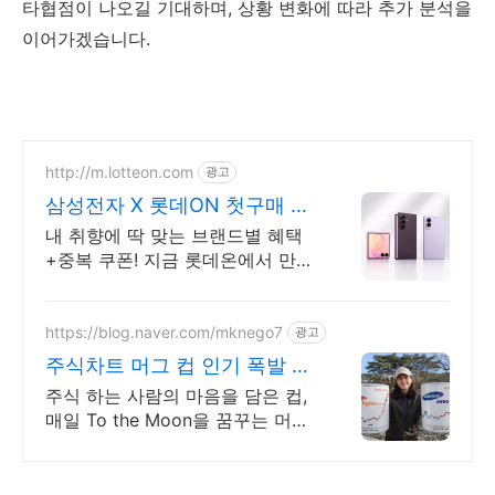
타협점이 나오길 기대하며, 상황 변화에 따라 추가 분석을
이어가겠습니다.
http://m.lotteon.com
광고
삼성전자 X 롯데ON 첫구매 최
대 5천원 혜택!
내 취향에 딱 맞는 브랜드별 혜택
+중복 쿠폰! 지금 롯데온에서 만나
보세요!
https://blog.naver.com/mknego7
광고
주식차트 머그 컵 인기 폭발 내
일은 오늘보다 조금더 높이
주식 하는 사람의 마음을 담은 컵,
매일 To the Moon을 꿈꾸는 머그
컵 숫자가 아닌 꿈을 담다. 매일 손
에 쥐는 조용한 응원. To the
Moon