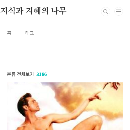
본문 바로가기
지식과 지혜의 나무
홈
태그
분류 전체보기
3186