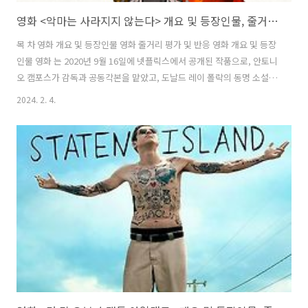
영화 <악마는 사라지지 않는다> 개요 및 등장인물, 줄거리, 평가 및 반응
목 차 영화 개요 및 등장인물 영화 줄거리 평가 및 반응 영화 개요 및 등장
인물 영화 는 2020년 9월 16일에 넷플릭스에서 공개된 작품으로, 안토니
오 캠포스가 감독과 공동각본을 맡았고, 도날드 레이 폴락의 동명 소설이
영화의 원작입니다. 영화의 제목은 '항상 악마가 있을 것이다'라는 뜻이
2024. 2. 4.
며, 영어 제목은 The Devil All the Time입니다. 주요 등장인물은 다음
과 같습니다. 아빈 러셀(톰 홀랜드): 전쟁에서 돌아온 아버지와 암으로 죽
은 어머니를 잃은 소년으로, 할머니와 함께 자신의 사촌 리노라를 키웁니
다. 그는 자신의 가족을 지키기 위해 무자비한 세상과 맞서게 됩니다. 윌
라드 러셀(빌 스카스가드): 아빈의 아버지로, 태평양 전쟁에서 귀환한 참
전 군인입니다. 그는 자신의 동료가 십자가에 못 ..