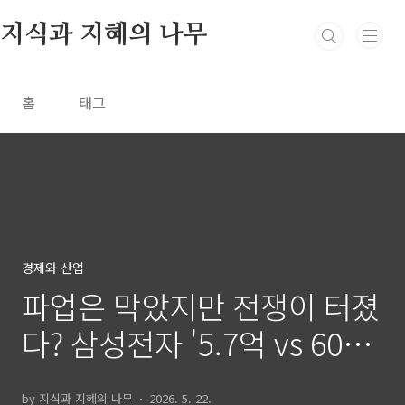
본문 바로가기
지식과 지혜의 나무
홈
태그
경제와 산업
파업은 막았지만 전쟁이 터졌
다? 삼성전자 '5.7억 vs 600
만 원' 성과급 사태 총정리
by 지식과 지혜의 나무
2026. 5. 22.