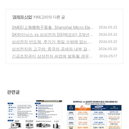
'
경제와 산업
' 카테고리의 다른 글
SMEE(上海微电子装备, Shanghai Micro Elect
2026.05.22
ronics Equipment Group Co., Ltd.) 소개
SK하이닉스 vs 삼성전자 DS(메모리) 3개년
(0)
2026.05.22
총연봉 비교
삼성전자 반도체, 주가가 꺾일 수밖에 없는 두
(0)
2026.05.22
가지 '진짜' 시나리오
삼성전자와 고구려: 중국의 공세와 내부 갈등
(0)
2026.05.20
이 겹친 역사적 데자뷰
긴급조정권이 삼성전자 파업에 발동될 경우의
(0)
2026.05.17
영향
(0)
관련글