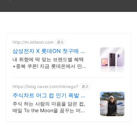
http://m.lotteon.com
광고
삼성전자 X 롯데ON 첫구매 최
대 5천원 혜택!
내 취향에 딱 맞는 브랜드별 혜택
+중복 쿠폰! 지금 롯데온에서 만나
보세요!
https://blog.naver.com/mknego7
광고
주식차트 머그 컵 인기 폭발 내
일은 오늘보다 조금더 높이
주식 하는 사람의 마음을 담은 컵,
매일 To the Moon을 꿈꾸는 머그
컵 숫자가 아닌 꿈을 담다. 매일 손
에 쥐는 조용한 응원. To the
Moon