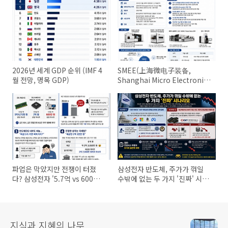
2026년 세계 GDP 순위 (IMF 4
SMEE(上海微电子装备,
월 전망, 명목 GDP)
Shanghai Micro Electronics
Equipment Group Co., Ltd.)
소개
파업은 막았지만 전쟁이 터졌
삼성전자 반도체, 주가가 꺾일
다? 삼성전자 '5.7억 vs 600만
수밖에 없는 두 가지 '진짜' 시나
원' 성과급 사태 총정리
리오
지식과 지혜의 나무