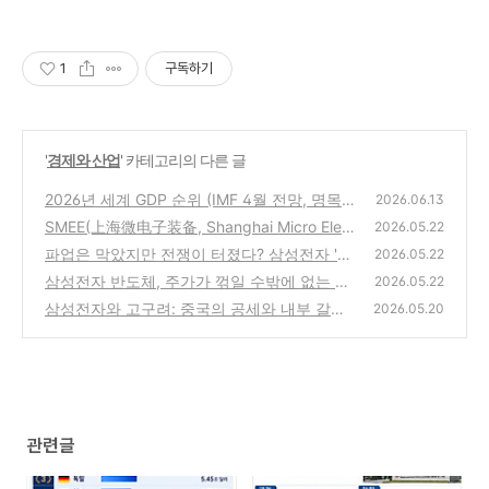
1
구독하기
'
경제와 산업
' 카테고리의 다른 글
2026년 세계 GDP 순위 (IMF 4월 전망, 명목 G
2026.06.13
DP)
SMEE(上海微电子装备, Shanghai Micro Elect
(0)
2026.05.22
ronics Equipment Group Co., Ltd.) 소개
파업은 막았지만 전쟁이 터졌다? 삼성전자 '5.
(0)
2026.05.22
7억 vs 600만 원' 성과급 사태 총정리
삼성전자 반도체, 주가가 꺾일 수밖에 없는 두
(0)
2026.05.22
가지 '진짜' 시나리오
삼성전자와 고구려: 중국의 공세와 내부 갈등
(0)
2026.05.20
이 겹친 역사적 데자뷰
(0)
관련글