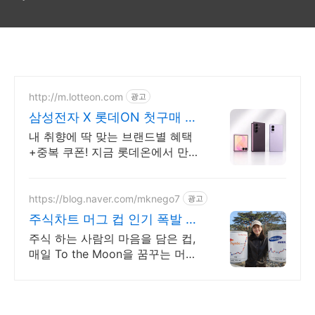
http://m.lotteon.com
광고
삼성전자 X 롯데ON 첫구매 최
대 5천원 혜택!
내 취향에 딱 맞는 브랜드별 혜택
+중복 쿠폰! 지금 롯데온에서 만나
보세요!
https://blog.naver.com/mknego7
광고
주식차트 머그 컵 인기 폭발 내
일은 오늘보다 조금더 높이
주식 하는 사람의 마음을 담은 컵,
매일 To the Moon을 꿈꾸는 머그
컵 숫자가 아닌 꿈을 담다. 매일 손
에 쥐는 조용한 응원. To the
Moon