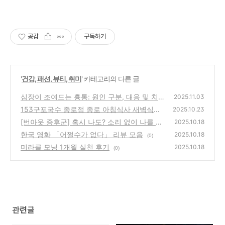
공감
구독하기
'
건강, 패션, 뷰티, 취미
' 카테고리의 다른 글
심장이 조여드는 흉통: 원인 구분, 대응 및 치
2025.11.03
료 가이드
153구포국수 종로점 종로 아침식사 새벽식사
(0)
2025.10.23
[번아웃 증후군] 혹시 나도? 소리 없이 나를 잠
(0)
2025.10.18
식하는 번아웃 증상과 완벽 극복 가이드
한국 영화 「어쩔수가 없다」 리뷰 모음
(0)
2025.10.18
(0)
미라클 모닝 1개월 실천 후기
2025.10.18
(0)
관련글