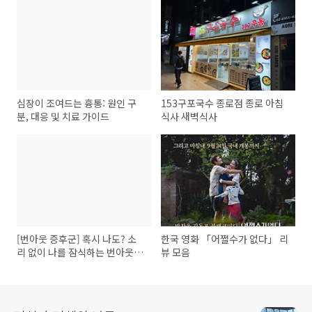
심장이 조여드는 흉통: 원인 구
153구포국수 종로점 종로 아침
분, 대응 및 치료 가이드
식사 새벽식사
[번아웃 증후군] 혹시 나도? 소
한국 영화 「어쩔수가 없다」 리
리 없이 나를 잠식하는 번아웃
뷰 모음
증상과 완벽 극복 가이드