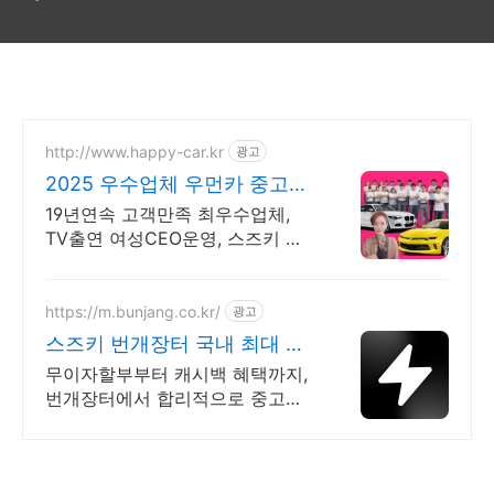
http://www.happy-car.kr
광고
2025 우수업체 우먼카 중고차
는 최우수모범업체에서!
19년연속 고객만족 최우수업체,
TV출연 여성CEO운영, 스즈키 실
매물 5만대 2009~2024년 우수
고객만족 업체! 네티즌 선정 최우
수 홈페이지!
https://m.bunjang.co.kr/
광고
스즈키 번개장터 국내 최대 브
랜드 중고거래
무이자할부부터 캐시백 혜택까지,
번개장터에서 합리적으로 중고거
래 하세요 전국 각지에서 올라오는
전국구 최다 상품 매일 10만 개 이
상의 신규 상품 업로드