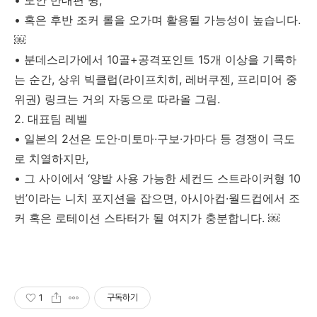
• 도안 반대편 윙,
• 혹은 후반 조커 롤을 오가며 활용될 가능성이 높습니다.
￼
• 분데스리가에서 10골+공격포인트 15개 이상을 기록하
는 순간, 상위 빅클럽(라이프치히, 레버쿠젠, 프리미어 중
위권) 링크는 거의 자동으로 따라올 그림.
2. 대표팀 레벨
• 일본의 2선은 도안·미토마·구보·가마다 등 경쟁이 극도
로 치열하지만,
• 그 사이에서 ‘양발 사용 가능한 세컨드 스트라이커형 10
번’이라는 니치 포지션을 잡으면, 아시아컵·월드컵에서 조
커 혹은 로테이션 스타터가 될 여지가 충분합니다. ￼
1
구독하기