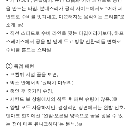
• 키 175cm, 왼발잡이. 순간 스텝과 어깨 페인트로 공간
을 만드는 타입. 분데스리가 공식 사이트에서도 “어깨 페
인트로 수비를 벗겨내고, 미끄러지듯 움직이는 드리블”로
소개. ￼
• 직선 스피드로 수비 라인을 찢는 타입이라기보다, 하프
스페이스에서 공을 발 밑에 두고 방향 전환·리듬 변화로
수비를 흔드는 스타일.
③ 득점 패턴
• 브뢴뷔 시절 골을 보면,
• 박스 안에서의 ‘원터치 마무리’,
• 컷인 후 중거리 슈팅,
• 세컨드 볼 상황에서의 침투 후 패턴 슈팅이 많음. ￼
• 양발 모두 사용하지만, 결정적인 장면에서는 왼발 선호.
덴마크 현지에선 “왼발·오른발 양쪽으로 골을 넣을 수 있
는 점이 매우 유니크하다”는 분석. ￼