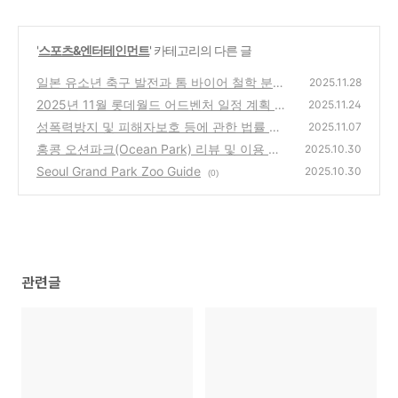
'
스포츠&엔터테인먼트
' 카테고리의 다른 글
일본 유소년 축구 발전과 톰 바이어 철학 분석
2025.11.28
2025년 11월 롯데월드 어드벤처 일정 계획 아
(0)
2025.11.24
이 둘
성폭력방지 및 피해자보호 등에 관한 법률 시
(0)
2025.11.07
행령 ( 약칭: 성폭력방지법 시행령 ) 전문
홍콩 오션파크(Ocean Park) 리뷰 및 이용 후
(0)
2025.10.30
기 종합
Seoul Grand Park Zoo Guide
(0)
2025.10.30
(0)
관련글