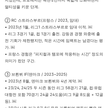
지였는데, 프로에서는 측면·2선까지 폭넓게 소화하면서
멀티성을 키운 단계.
② RC 스트라스부르(프랑스 / 2023, 임대)
• 2023년 1월, 리그1 스트라스부르로 임대 이적. ￼
• 리그 3경기 1골, 컵 1경기 출전. 강등권 경쟁 와중에 출
전 기회가 제한됐지만, 적은 시간에 임팩트는 남겼다는 평
가. ￼
• 프랑스 경험은 “피지컬과 템포에 적응하는 시간” 정도의
의미가 컸던 구간.
③ 브뢴뷔 IF(덴마크 / 2023~2025)
• 2023년 8월, 덴마크 브뢴뷔와 4년 계약. ￼
• 23/24, 24/25 두 시즌 동안 리그 58경기 21골, 컵·유럽
대항전 포함 70경기 24골 24도움(리그 9골 8도움 + 12골
등). ￼