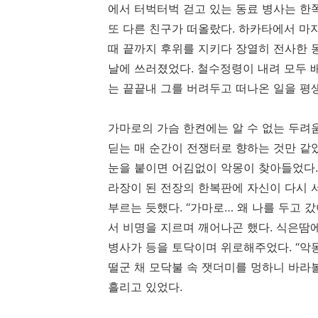
에서 터벅터벅 걷고 있는 동료 병사는 한쪽
또 다른 친구가 떠올랐다. 하카타에서 마
때 끝까지 후위를 지키다 장열히 전사한 동
날에 쓰러졌었다. 철수정령이 내려 모두 
는 끝끝내 그를 버려두고 떠나온 일을 평생
가마로의 가슴 한켠에는 알 수 없는 두려
딛는 매 순간이 전쟁터로 향하는 것만 같았
눈을 붙이면 어김없이 악몽이 찾아들었다.
라장이 된 전장의 한복판에 자신이 다시 
부르는 듯했다. “가마로… 왜 나를 두고 
서 비명을 지르며 깨어나곤 했다. 식은땀에
병사가 등을 토닥이며 위로해주었다. “악
떨군 채 모닥불 속 잿더미를 멍하니 바라
흘리고 있었다.