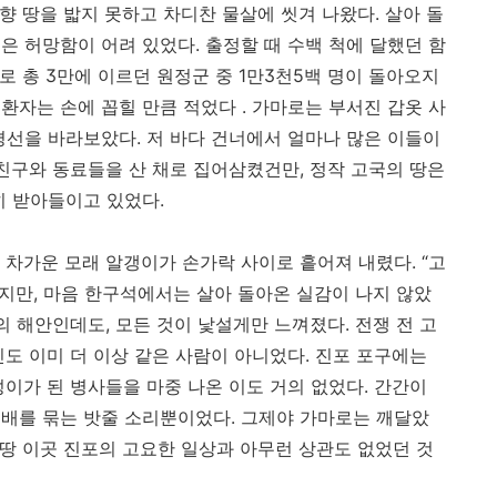
고향 땅을 밟지 못하고 차디찬 물살에 씻겨 나왔다. 살아 돌
은 허망함이 어려 있었다. 출정할 때 수백 척에 달했던 함
제로 총 3만에 이르던 원정군 중 1만3천5백 명이 돌아오지
환자는 손에 꼽힐 만큼 적었다 . 가마로는 부서진 갑옷 사
평선을 바라보았다. 저 바다 건너에서 얼마나 많은 이들이
 친구와 동료들을 산 채로 집어삼켰건만, 정작 고국의 땅은
히 받아들이고 있었다.
 차가운 모래 알갱이가 손가락 사이로 흩어져 내렸다. “고
지만, 마음 한구석에서는 살아 돌아온 실감이 나지 않았
의 해안인데도, 모든 것이 낯설게만 느껴졌다. 전쟁 전 고
도 이미 더 이상 같은 사람이 아니었다. 진포 포구에는
이가 된 병사들을 마중 나온 이도 거의 없었다. 간간이
배를 묶는 밧줄 소리뿐이었다. 그제야 가마로는 깨달았
 땅 이곳 진포의 고요한 일상과 아무런 상관도 없었던 것