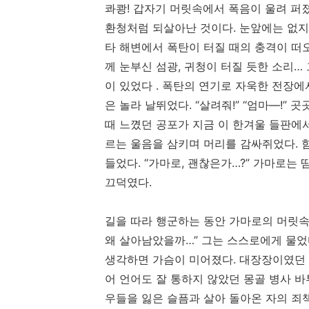
콰쾅! 갑자기 머릿속에서 폭음이 울려 퍼
환청처럼 되살아난 것이다. 눈앞에는 없지
타 해변에서 폭탄이 터질 때의 충격이 떠오르
께 눈부신 섬광, 귀청이 터질 듯한 소리…
이 있었다 . 폭탄의 연기로 자욱한 전장에
은 놀라 날뛰었다. “살려줘!” “엄마—!”
때 느꼈던 공포가 지금 이 한겨울 들판에
르는 울음을 삼키며 머리를 감싸쥐었다. 
들었다. “가마로, 괜찮은가…?” 가마로는
끄덕였다.
길을 따라 행군하는 동안 가마로의 머릿속
왜 살아남았을까…” 그는 스스로에게 물었
생각하면 가슴이 미어졌다. 대장장이였던 
어 언어도 잘 통하지 않았던 몽골 병사 
우들을 잃은 슬픔과 살아 돌아온 자의 죄