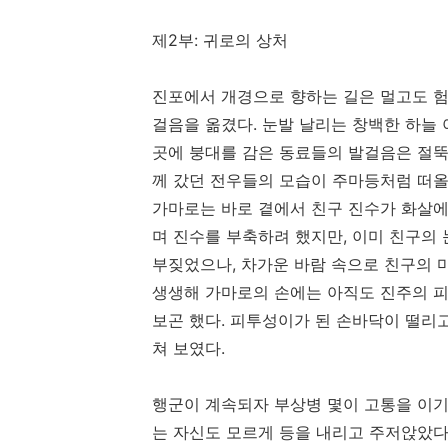
제2부: 귀로의 상처
진포에서 개경으로 향하는 길은 멀고도 험
걸음을 옮겼다. 눈발 날리는 창백한 하늘
곳에 붕대를 감은 동료들의 발걸음은 절뚝
께 갔던 전우들의 모습이 주마등처럼 떠올
가마로는 바로 곁에서 친구 진수가 화살에
며 진수를 부축하려 했지만, 이미 친구의 눈
부짖었으나, 차가운 바람 속으로 친구의 
생생해 가마로의 손에는 아직도 진주의 피
보곤 했다. 피투성이가 된 손바닥이 떨리
쳐 보였다.
행군이 계속되자 부상병 몇이 고통을 이기
는 자신도 모르게 등을 내리고 주저앉았다