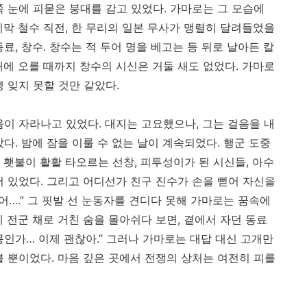
 눈에 피묻은 붕대를 감고 있었다. 가마로는 그 모습에
지막 철수 직전, 한 무리의 일본 무사가 맹렬히 달려들었을
료, 창수. 창수는 적 두어 명을 베고는 등 뒤로 날아든 칼
배에 오를 때까지 창수의 시신은 거둘 새도 없었다. 가마로
 잊지 못할 것만 같았다.
움이 자라나고 있었다. 대지는 고요했으나, 그는 걸음을 내
다. 밤에 잠을 이룰 수 없는 날이 계속되었다. 행군 도중
 횃불이 활활 타오르는 선창, 피투성이가 된 시신들, 아수
서 있었다. 그리고 어디선가 친구 진수가 손을 뻗어 자신을
갔어….” 그 핏발 선 눈동자를 견디다 못해 가마로는 꿈속에
 전군 채로 거친 숨을 몰아쉬다 보면, 곁에서 자던 동료
몽인가… 이제 괜찮아.” 그러나 가마로는 대답 대신 고개만
볼 뿐이었다. 마음 깊은 곳에서 전쟁의 상처는 여전히 피를