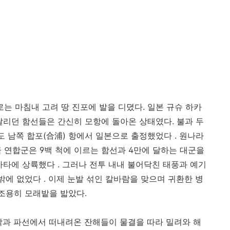
로는 마침내 고려 땅 진포에 발을 디뎠다. 일본 규슈 하카
달리던 함선들은 간신히 모항에 돌아온 상태였다. 불과 두
도 남쪽 합포(合浦) 항에서 일본으로 출정했었다 . 원나라
 연합군은 9백 척에 이르는 함선과 4만에 달하는 대군을
카타에 상륙했다 . 그러나 전투 내내 불어닥친 태풍과 예기
밖에 없었다 . 이제 눈발 섞인 칼바람을 맞으며 귀환한 병
 조용히 모래밭을 밟았다.
각과 파선에서 떠내려온 잔해들이 물결을 따라 밀려와 해