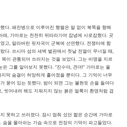
했다. 패잔병으로 이루어진 행렬은 말 없이 북쪽을 향해
 아래, 가마로는 천천히 뒤따라가며 잡념에 사로잡혔다. 곳
였고, 말라버린 핏자국이 군복에 선연했다. 전쟁터에 함
랐다. 쓰시마 섬의 새벽 벌판에서 첫날 전열이 무너질 때,
 목이 관통되어 쓰러지는 것을 보았다. 그는 비명을 지르
은 그를 알아보지 못했다. “진수야, 견뎌!” 가마로는 울
마지막 숨결이 허망하게 흩어졌을 뿐이다. 그 기억이 너무
가 묻어 있는 듯했다. 밤이 되면 그는 불현듯 손을 들여다
고, 씻어내려 해도 지워지지 않는 붉은 얼룩이 환영처럼 겹
지 못하고 쓰러졌다. 잠시 멈춰 섰던 짧은 순간에 가마로
. 숨을 몰아쉬는 가슴 속으로 전장의 기억이 파고들었다.