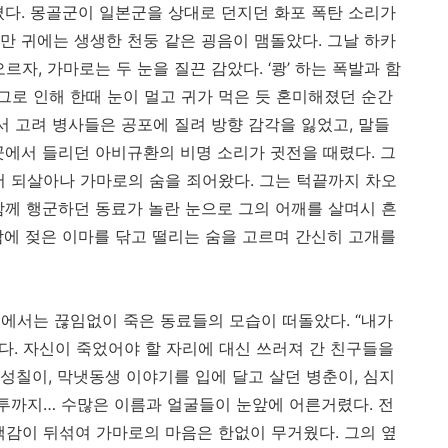
졌다. 몽골군이 일본군을 상대로 던지던 화포 폭탄 소리가
만 귀에는 생생한 천둥 같은 굉음이 맴돌았다. 그날 하카
자, 가마로는 두 눈을 질끈 감았다. ‘쾅’ 하는 폭발과 함
 그로 인해 한때 눈이 멀고 귀가 먹은 듯 혼미해졌던 순간
서 고려 병사들은 공포에 질려 방향 감각을 잃었고, 말들
 곳곳에서 들리던 아비규환의 비명 소리가 귓전을 때렸다. 그
서 되살아나 가마로의 숨을 죄어왔다. 그는 턱끝까지 차오
함께 행군하던 동료가 놀란 눈으로 그의 어깨를 살며시 흔
 땀에 젖은 이마를 닦고 떨리는 숨을 고르며 간신히 고개를
에서는 끊임없이 죽은 동료들의 모습이 떠돌았다. “내가
다. 자신이 죽었어야 할 자리에 대신 쓰러져 간 친구들을
성칠이, 막냇동생 이야기를 입에 달고 살던 병춘이, 심지
바투까지… 수많은 이름과 얼굴들이 눈앞에 어른거렸다. 전
책감이 뒤섞여 가마로의 마음은 한없이 무거웠다. 그의 옆