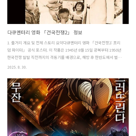
다큐멘터리 영화 「건국전쟁2」 정보
1. 줄거리 개요 및 전체 스토리 요약다큐멘터리 영화 「건국전쟁2: 프리
덤 파이터」 공식 포스터. 이 작품은 1945년 8월 15일 광복부터 1950년
한국전쟁 발발 직전까지의 격동기를 배경으로, 해방 후 한반도에서 벌어
진 좌익 세력의 활동과 공산주의 역사에 숨겨진 진실을 추적한다 ￼. 특히
2025. 8. 30.
제주 4·3 사건 당시 제주주둔 국군 11연대장으로 부임했던 고(故) 박진
경 대령의 일대기를 집중 조명하는데, 박 대령은 남로당 무장세력과 싸우
다 부임 43일 만에 좌익에게 암살되었음에도 오히려 사건의 학살 주범으
로 몰렸던 인물이다 ￼. 영화를 통해 박 대령을 악마화한 당시의 정치공작
과 왜곡된 역사를 비판적으로 재평가하며, 대한민국 건국 세대의 노력과
좌익 세력의 실체를 입체적으로 그려낸다.또한 영화는 미국 국립문서..