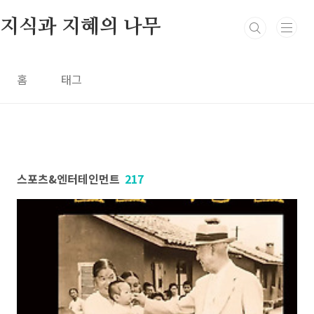
본문 바로가기
지식과 지혜의 나무
홈
태그
스포츠&엔터테인먼트
217