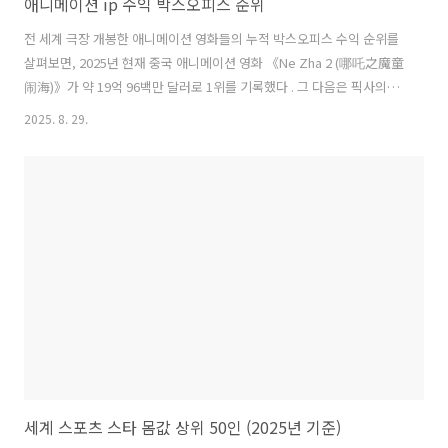
애니메이션 ip 수익 박스오피스 순위
전 세계 극장 개봉한 애니메이션 영화들의 누적 박스오피스 수익 순위를
살펴보면, 2025년 현재 중국 애니메이션 영화 《Ne Zha 2 (哪吒之魔童
闹海)》가 약 19억 96백만 달러로 1위를 기록했다 ￼. 그 다음은 픽사의
《인사이드 아웃 2》(Inside Out 2)가 약 16억 99백만 달러로 2위이며,
2025. 8. 29.
디즈니의 《라이온 킹》(2019) 리메이크가 약 16억 57백만 달러로 3위
를 차지했다 ￼. 이 밖에 《겨울왕국 2》, 《슈퍼 마리오 브라더스 무비》,
《겨울왕국》, 《인크레더블 2》 등이 10위권에 올라 있다 ￼. 아래 표는
전 세계 박스오피스 상위 10개 애니메이션 영화와 주요 정보를 나타낸 것
이다:순위 작품명 (영문) 제작/배급사 전 세계 수익 개봉 연도1 Ne Zha 2
(哪吒之魔童闹海) 베이..
세계 스포츠 스타 몸값 상위 50인 (2025년 기준)