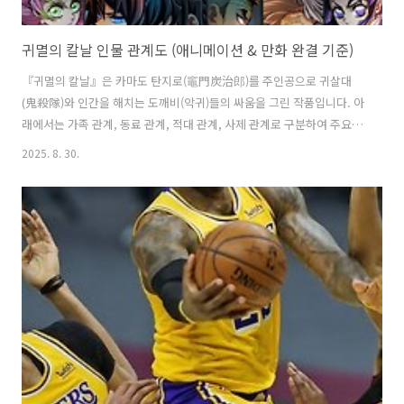
귀멸의 칼날 인물 관계도 (애니메이션 & 만화 완결 기준)
『귀멸의 칼날』은 카마도 탄지로(竈門炭治郎)를 주인공으로 귀살대
(鬼殺隊)와 인간을 해치는 도깨비(악귀)들의 싸움을 그린 작품입니다. 아
래에서는 가족 관계, 동료 관계, 적대 관계, 사제 관계로 구분하여 주요
등장인물들의 관계도를 정리합니다. 애니메이션과 만화 완결까지의 공
2025. 8. 30.
식 설정을 토대로 하였으며, 팬 해석이 아닌 출처가 확인된 정보만을 사
용했습니다.가족 관계 (혈연 및 인척 관계) • 카마도 가(竈門家): 카마도
탄지로는 카마도 네즈코(竈門禰豆子)의 친오빠로, 두 남매는 무잔의 습
격 후 가문의 유일한 생존자가 되었습니다 ￼ ￼. 탄지로의 아버지 카마도 탄
지로(竈門炭十郎)와 어머니 카마도 키에(竈門葵枝)는 탄지로가 귀살대
원이 되기 전에 모두 별세하였는데, 특히 어머니 키에는 무잔에게 살해당
했습니다 ￼. ..