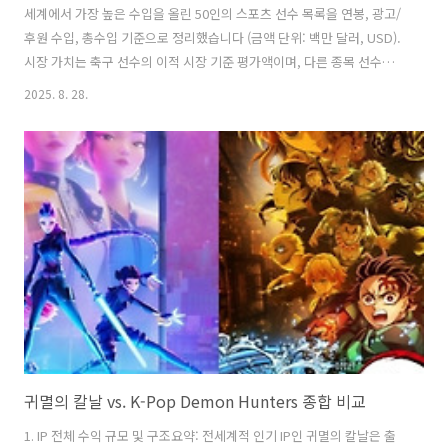
세계에서 가장 높은 수입을 올린 50인의 스포츠 선수 목록을 연봉, 광고/
후원 수입, 총수입 기준으로 정리했습니다 (금액 단위: 백만 달러, USD).
시장 가치는 축구 선수의 이적 시장 기준 평가액이며, 다른 종목 선수는
해당 사항이 없습니다. 주요 후원 브랜드는 각 선수의 대표적인 스폰서입
2025. 8. 28.
니다.1 크리스티아누 호날두 (포르투갈) 축구 알나스르 (사우디) $225M
$50M ~$13M $275M 나이키2 스테판 커리 (미국) 농구 골든스테이트 워
리어스 (NBA) $56M $100M N/A $156M 언더아머3 타이슨 퓨리 (영국)
복싱 - (개인 선수) $140M $6M N/A $146M 없음4 닥 프레스콧 (미국) 미
식축구 댈러스 카우보이즈 (NFL) $127M $10M N/A $137M 조던 브랜
드..
귀멸의 칼날 vs. K-Pop Demon Hunters 종합 비교
1. IP 전체 수익 규모 및 구조요약: 전세계적 인기 IP인 귀멸의 칼날은 출