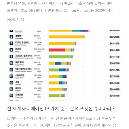
판부터 영화, 굿즈에 이르기까지 누적 매출이 수조 원대에 달하는 거대
프랜차이즈로 성장했다. 반면 K-Pop Demon Hunters는 2025년 넷플
릭스를 통해 등장한 신생 IP로, 현재는 스트리밍 성공을 기반으로 향후
2025. 8. 27.
수익원을 다각화하는 단계에 있다.귀멸의 칼날 프랜차이즈는 2020년에
만 일본 내에서 1조 엔(약 87억 달러)의 매출을 올렸으며￼, 누적 총수익은
약 93억 달러로 추정된다 ￼. 이 수익에는 만화 출판 판매, 극장판 영화 흥
행, 캐릭터 상품/굿즈 판매, 게임 및 기타 라이선싱이 모두 포함된다. 특
히 굿즈/리테일 상품 판매가 압도적인 비중을 차지하여 약 87억 달러 규
모로 전체 수익의 대부분을 차지했고, 극장판..
전 세계 애니메이션 IP 가치 순위 분석 포켓몬 슈퍼마리오 겨울왕국 케이팝데몬헌터즈 등
1. 역대 누적 수익 상위 애니메이션 IP 순위전 세계적으로 가장 높은 누적
수익을 올린 애니메이션/캐릭터 IP들은 수십 년에 걸쳐 다양한 매체와 상