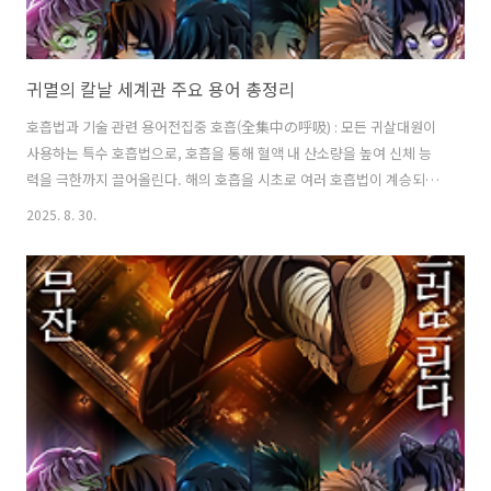
귀멸의 칼날 세계관 주요 용어 총정리
호흡법과 기술 관련 용어전집중 호흡(全集中の呼吸) : 모든 귀살대원이
사용하는 특수 호흡법으로, 호흡을 통해 혈액 내 산소량을 높여 신체 능
력을 극한까지 끌어올린다. 해의 호흡을 시초로 여러 호흡법이 계승되었
으며 ￼, 이 호흡을 지속적으로 유지하는 전집중: 상시 수련법도 있다. 카마
2025. 8. 30.
도 탄지로가 우로코다키에게 수련받아 전집중 호흡을 익히고, 나타구모
산 전투 후 전집중: 상시를 터득한다.해의 호흡(日の呼吸, 히노코큐) : 최
초의 호흡법이자 모든 호흡의 시초. 태양의 움직임을 모방한 기술로 츠기
쿠니 요리이치가 창시했고, 후에 여러 하위 호흡으로 분화되었다 ￼. 13개
의 형으로 이루어지며, 13번째 형은 모든 형을 연속 구사하여 무잔을 쓰
러뜨리기 위해 만들어졌다 ￼. 약 400년 전 요리이치가 이 호흡으로 무..