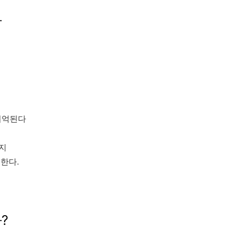
나
 기억된다
까지
한다.
?