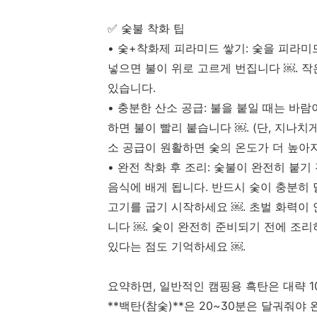
✅ 숯불 착화 팁
• 숯+착화제 피라미드 쌓기: 숯을 피라
넣으면 불이 위로 고르게 번집니다 ￼. 작
있습니다.
• 충분한 산소 공급: 불을 붙일 때는 바
하면 불이 빨리 붙습니다 ￼. (단, 지나치
소 공급이 원활하면 숯의 온도가 더 높아
• 완전 착화 후 조리: 숯불이 완전히 붙
음식에 배게 됩니다. 반드시 숯이 충분히 
고기를 굽기 시작하세요 ￼. 초벌 화력이 
니다 ￼. 숯이 완전히 준비되기 전에 조
있다는 점도 기억하세요 ￼.
요약하면, 일반적인 캠핑용 흑탄은 대략 1
**백탄(참숯)**은 20~30분은 달궈줘야