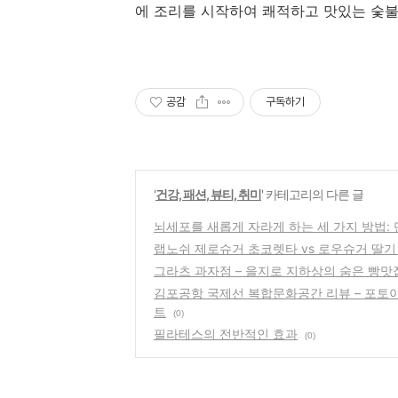
에 조리를 시작하여 쾌적하고 맛있는 숯불
공감
구독하기
'
건강, 패션, 뷰티, 취미
' 카테고리의 다른 글
뇌세포를 새롭게 자라게 하는 세 가지 방법: 단식
랩노쉬 제로슈거 초코렛타 vs 로우슈거 딸기
그라츠 과자점 – 을지로 지하상의 숨은 빵맛
김포공항 국제선 복합문화공간 리뷰 – 포토이
트
(0)
필라테스의 전반적인 효과
(0)