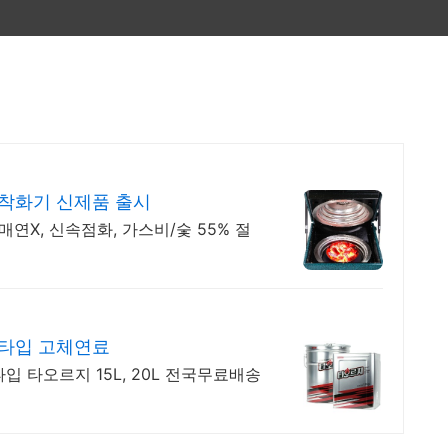
착화기 신제품 출시
연X, 신속점화, 가스비/숯 55% 절
 타입 고체연료
 타오르지 15L, 20L 전국무료배송