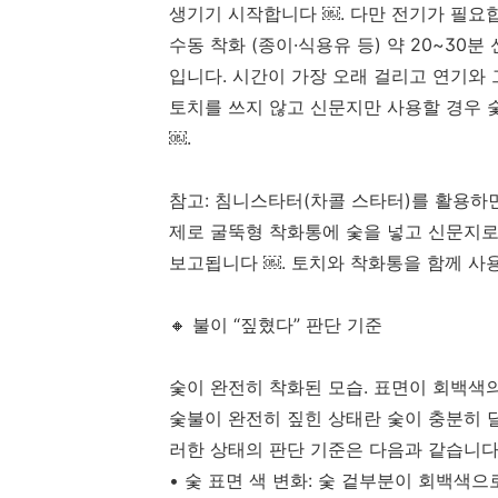
생기기 시작합니다 ￼. 다만 전기가 필요
수동 착화 (종이·식용유 등) 약 20~30
입니다. 시간이 가장 오래 걸리고 연기와
토치를 쓰지 않고 신문지만 사용할 경우 
￼.
참고: 침니스타터(차콜 스타터)를 활용하면
제로 굴뚝형 착화통에 숯을 넣고 신문지로
보고됩니다 ￼. 토치와 착화통을 함께 사
🔸 불이 “짚혔다” 판단 기준
숯이 완전히 착화된 모습. 표면이 회백색의
숯불이 완전히 짚힌 상태란 숯이 충분히 
러한 상태의 판단 기준은 다음과 같습니다
• 숯 표면 색 변화: 숯 겉부분이 회백색