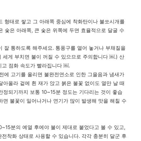
미드 형태로 쌓고 그 아래쪽 중심에 착화탄이나 불쏘시개를
은 숯은 아래쪽, 큰 숯은 위쪽에 두면 효율적으로 달굴 수
람이 잘 통하도록 해주세요. 통풍구를 열어 놓거나 부채질을
게 세게 부치면 불이 꺼질 수 있으므로 주의합니다 ￼.) 산
지고 점화 속도가 빨라집니다 ￼.
기 전에 고기를 올리면 불완전연소로 인한 그을음과 냄새가
달아올라 겉에 흰 재가 앉고 붉은 불꽃 없이도 열만 날 때
안정되기까지 보통 10~15분 정도는 기다리는 것이 좋습
리하면 불꽃이 일어나거나 연기가 많이 발생해 맛을 해칠 수
0~15분의 예열 후에야 불이 제대로 붙었다고 볼 수 있고,
 완전착화 상태로 사용할 수 있습니다. 각각 충분히 달군 후