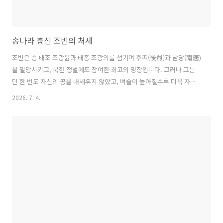
송나라 충신 조빈의 처세
조빈은 송 태조 조광윤과 태종 조광의를 섬기며 후촉(後蜀)과 남당(南唐)
을 멸망시키고, 북한 정벌에도 참여한 최고의 명장입니다. 그러나 그는
단 한 번도 자신의 공을 내세우지 않았고, 벼슬이 높아질수록 더욱 자신
을 낮추어 ‘인신(人臣)의 극치’라는 평을 들었습니다. 《송사(宋史)》는
2026. 7. 4.
그를 두고 “송나라 삼백 년 역사상 오직 조빈 한 사람만이 순수한 덕으로
시작과 끝을 일관했다”고 극찬합니다.---1. 재촉추렴(在蜀秋廉) – 촉 땅
에서 오직 가을바람처럼 청렴하게【상황】건덕 2년(964년), 송 태조는
후촉(後蜀)을 정벌하기 위해 충무군절도사(忠武軍節度使) 왕전빈(王全
斌)을 총사령관으로, 조빈을 도감(都監, 감찰관)으로 삼아 대군을 파견했
습니다. 촉은 천하의 부고(富庫)로, 당시 장병들은 촉의 재물과 여색을..