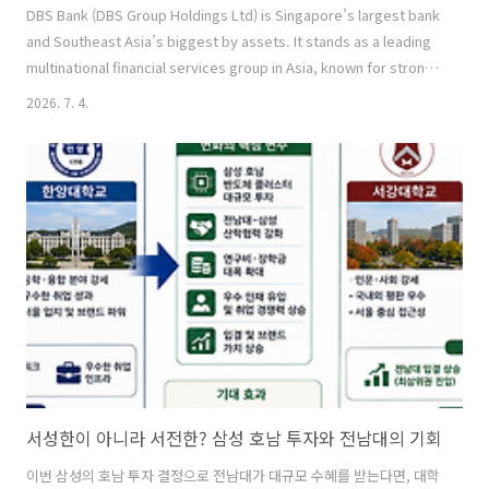
DBS Bank (DBS Group Holdings Ltd) is Singapore’s largest bank
and Southeast Asia’s biggest by assets. It stands as a leading
multinational financial services group in Asia, known for strong
digital innovation, robust risk management, and consistent
2026. 7. 4.
recognition as one of the world’s safest and best
banks.2627History and BackgroundDBS was founded on 16 July
1968 as The Development Bank of Singapor..
서성한이 아니라 서전한? 삼성 호남 투자와 전남대의 기회
이번 삼성의 호남 투자 결정으로 전남대가 대규모 수혜를 받는다면, 대학