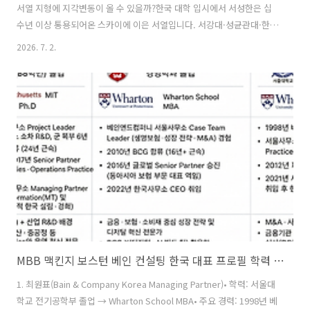
서열 지형에 지각변동이 올 수 있을까?한국 대학 입시에서 서성한은 십
수년 이상 통용되어온 스카이에 이은 서열입니다. 서강대·성균관대·한
양대를 가리키는 최상위권 그룹이죠. 그런데 최근 삼성전자의 호남(광주
2026. 7. 2.
·전남) 대규모 반도체 투자 소식이 나오면서 새로운 질문이 생겼습니다.
성균관대(성대)에 대한 상대적 지원이 줄고, 전남대가 삼성 투자의 큰 수
혜를 받는다면 ‘서성한’이 ‘서전한’으로 재편될 수 있을까?과거 성균관대
수원 공대가 삼성 지원 하나로 건대 내지 인하대 이하 수준에서 서성한
라인으로 급부상한 사례처럼, 이번엔 지역적 디메리트를 안고 있는 전남
대가 반등할 수 있을지 살펴봅니다.1. 성균관대가 증명한 ‘삼성 효과’수
원 성균관대 자..
MBB 맥킨지 보스턴 베인 컨설팅 한국 대표 프로필 학력 주요 경력
1. 최원표(Bain & Company Korea Managing Partner)• 학력: 서울대
학교 전기공학부 졸업 → Wharton School MBA• 주요 경력: 1998년 베