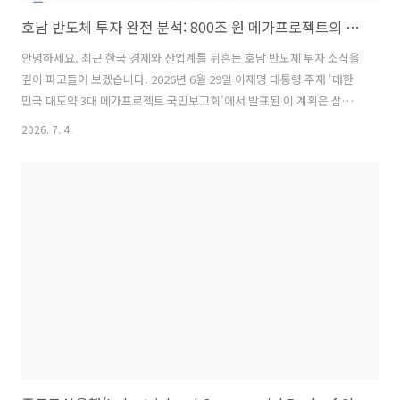
호남 반도체 투자 완전 분석: 800조 원 메가프로젝트의 명세, 기회, 그리고 숨겨진 암점
안녕하세요. 최근 한국 경제와 산업계를 뒤흔든 호남 반도체 투자 소식을
깊이 파고들어 보겠습니다. 2026년 6월 29일 이재명 대통령 주재 ‘대한
민국 대도약 3대 메가프로젝트 국민보고회’에서 발표된 이 계획은 삼성
전자·SK하이닉스 주도의 800조 원 규모 반도체 클러스터 조성입니다.
2026. 7. 4.
국가적·지역적 의미가 크지만, 논란도 만만치 않습니다. 아래에서 명세
(구체 내용), 기회, 암점(리스크·우려), 전망까지 체계적으로 정리했습니
다.1. 투자 명세: 무엇이, 얼마나, 어디에?2. 기대되는 기회와 긍정적 영
향국가 차원: • AI 시대 메모리 반도체 수요 선점 → 수출 증가, 기술 자립.
• 국내 투자 확대 → 해외 유출 방지 (삼성·SK의 글로벌 팹 경쟁 대응). •
일자리 창출: 고부가 반도체 산업 생태계 (..