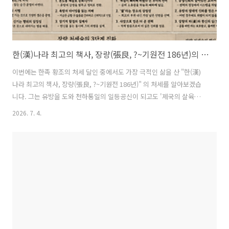
한(漢)나라 최고의 책사, 장량(張良, ?~기원전 186년)의 처세술
이번에는 한족 황조의 처세 달인 중에서도 가장 극적인 삶을 산 "한(漢)
나라 최고의 책사, 장량(張良, ?~기원전 186년)" 의 처세를 알아보겠습
니다. 그는 유방을 도와 천하통일의 일등공신이 되고도 '제국의 살육
극'에서 유일하게 살아남아 천수를 누린 인물입니다. 소하(蕭何)는 옥에
2026. 7. 4.
갇혔고, 한신(韓信)은 삼족이 멸문당했지만, 장량만은 유방의 절대적 신
뢰 속에 유유히 은퇴합니다.1. 진리봉황석공(進履逢黃石公) – 신발을
주워줌으로써 천하를 얻다【상황】이것은 장량이 전국시대 말기, 진시
황 암살에 실패하고 하비(下邳)로 도망가 숨어살 때의 일화입니다. 어느
날 다리 위를 지나는데, 허름한 차림의 노인이 일부러 신발을 다리 아래
로 떨어뜨리며 "야, 젊은이, 신발 주워 내 발에 신겨라"고 명령했습니다.
보통 사..