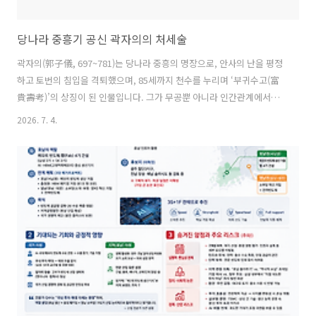
당나라 중흥기 공신 곽자의의 처세술
곽자의(郭子儀, 697~781)는 당나라 중흥의 명장으로, 안사의 난을 평정
하고 토번의 침입을 격퇴했으며, 85세까지 천수를 누리며 ‘부귀수고(富
貴壽考)’의 상징이 된 인물입니다. 그가 무공뿐 아니라 인간관계에서도
최고의 경지에 오를 수 있었던 것은 탁월한 처세술 덕분입니다.1. 사지문
2026. 7. 4.
동개(四之門洞開) – 대문을 활짝 열어 의심을 없애다【상황】안사의 난
과 토번 침입을 물리친 곽자의는 그 공로로 분양왕(汾陽王)에 봉해지고,
수도 장안의 친인방(親仁坊)에 전체 구역 4분의 1에 달하는 거대한 저택
을 하사받았습니다. 수많은 노비와 가솔이 출입하는 이 저택에서 곽자는
평소 모든 문을 활짝 열어두고 아무나 자유롭게 드나들도록 했습니다. 어
느 날 아들이 울면서 찾아와 말했습니다. “아버지, 이런 대가문에서는 안
팎을..